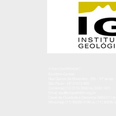
© 2024 COOPERHIDRO
Escritório Central
Rua Quinze de Novembro, 200 - 10º andar - 
São Paulo - SP, 01013-905
Comercial (11) 3115-5940 ou 3242-1201
Email: sac@cooperhidro.org.br
Canal de Ouvidoria e Denuncia 0800-311-
WhatsApp (11) 98288-4186 ou (11) 93395-