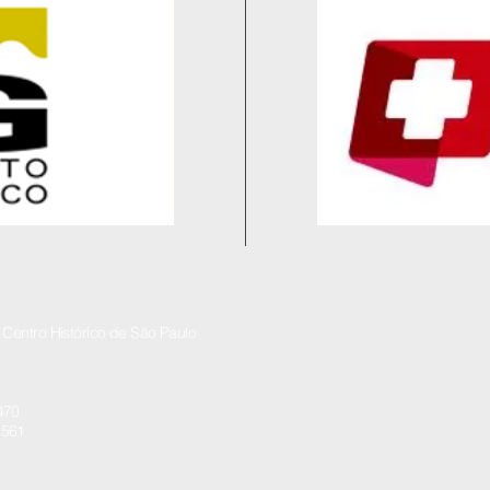
Centro Histórico de São Paulo
8470
5561